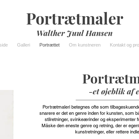
Portrætmaler
Walther Juul Hansen
side
Galleri
Portrættet
Om kunstneren
Kontakt og pr
Portrætm
-et øjeblik af 
Portrætmaleri betegnes ofte som tilbageskuende,
snarere er det en genre inden for kunsten, som båd
stilretninger, svinkeærinder og eksperimenter
Måske den eneste genre og retning, der er egentl
kunstretninger, eller rettere indl