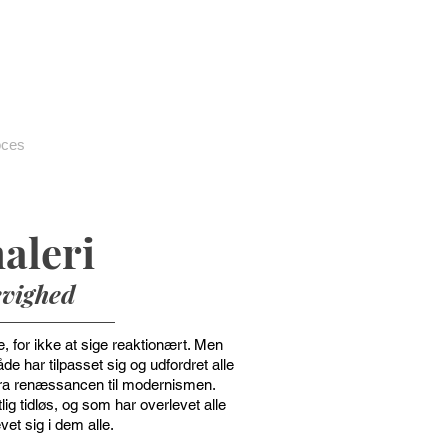
oces
aleri
evighed
 for ikke at sige reaktionært. Men
e har tilpasset sig og udfordret alle
 fra renæssancen til modernismen.
ig tidløs, og som har overlevet alle
evet sig i dem alle.