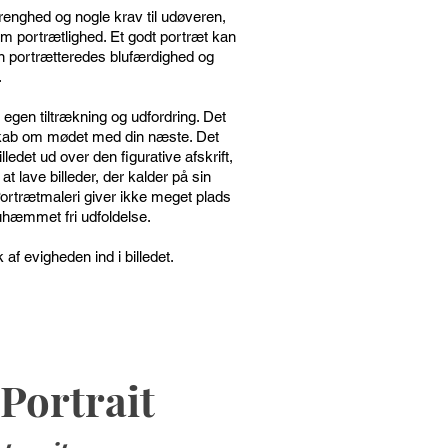
trenghed og nogle krav til udøveren,
m portrætlighed. Et godt portræt kan
n portrætteredes blufærdighed og
.
 egen tiltrækning og udfordring. Det
udskab om mødet med din næste. Det
det ud over den figurative afskrift,
at lave billeder, der kalder på sin
. Portrætmaleri giver ikke meget plads
uhæmmet fri udfoldelse.
k af evigheden ind i billedet.
Portrait